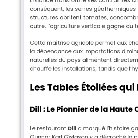
L’Islande transforme ses contraintes c
conséquent, les serres géothermiques fl
structures abritent tomates, concombr
outre, l’agriculture verticale gagne du 
Cette maîtrise agricole permet aux chef
la dépendance aux importations dimin
naturelles du pays alimentent directem
chauffe les installations, tandis que l’h
Les Tables Étoilées qui 
Dill : Le Pionnier de la Haute
Le restaurant
Dill
a marqué l’histoire g
Gunnar Karl Gíslason y a décroché la p