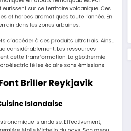
limatiques en atouts remarquables. Par
eurissent sur ce territoire volcanique. Ces
es et herbes aromatiques toute l’année. En
terrain dans les zones urbaines.
s d’accéder à des produits ultrafrais. Ainsi,
ue considérablement. Les ressources
ent cette transformation. La géothermie
ydroélectricité les éclaire sans émissions.
Font Briller Reykjavik
 Cuisine Islandaise
astronomique islandaise. Effectivement,
remière étoile Michelin du pays. Son menu