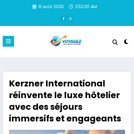
Aller
8 août 2026
2:52:00 AM
au
contenu
Kerzner International
réinvente le luxe hôtelier
avec des séjours
immersifs et engageants