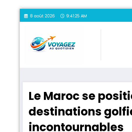
Aller
8 août 2026
9:41:27 AM
au
contenu
Le Maroc se posit
destinations golf
incontournables