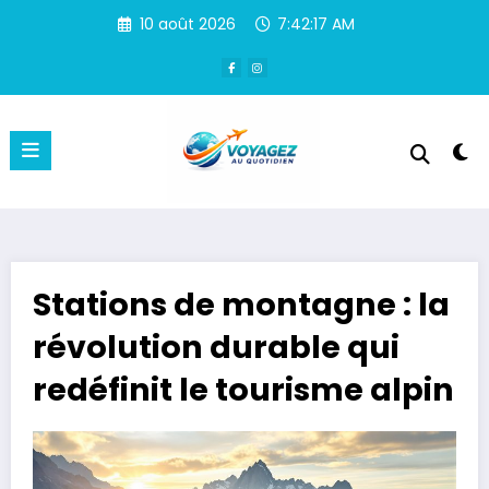
Aller
10 août 2026
7:42:17 AM
au
contenu
Stations de montagne : la
révolution durable qui
redéfinit le tourisme alpin