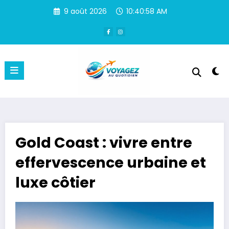
Aller
9 août 2026
10:40:59 AM
au
contenu
Gold Coast : vivre entre
effervescence urbaine et
luxe côtier